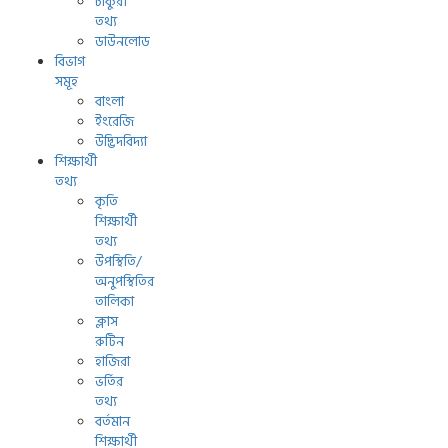
চাকুরী
তথ্য
ডাউনলোড
বিভাগ
সমূহ
বাংলা
ইংরেজি
উদ্ভিদবিদ্যা
শিক্ষার্থী
তথ্য
কৃতি
শিক্ষার্থী
তথ্য
উপস্থিতি/
অনুপস্থিতির
তালিকা
ক্লাস
রুটিন
হাজিরা
ভর্তির
তথ্য
বর্তমান
শিক্ষার্থী