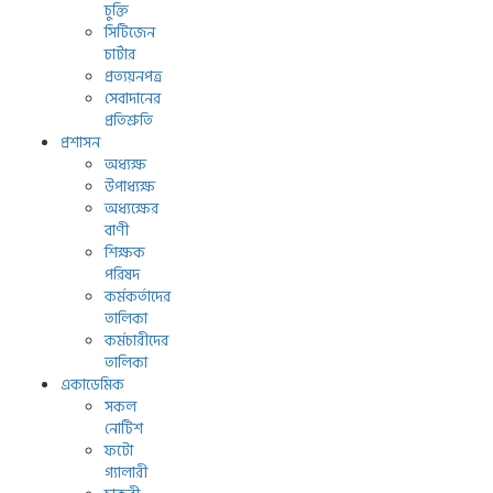
চুক্তি
সিটিজেন
চার্টার
প্রত্যয়নপত্র
সেবাদানের
প্রতিশ্রুতি
প্রশাসন
অধ্যক্ষ
উপাধ্যক্ষ
অধ্যক্ষের
বাণী
শিক্ষক
পরিষদ
কর্মকর্তাদের
তালিকা
কর্মচারীদের
তালিকা
একাডেমিক
সকল
নোটিশ
ফটো
গ্যালারী