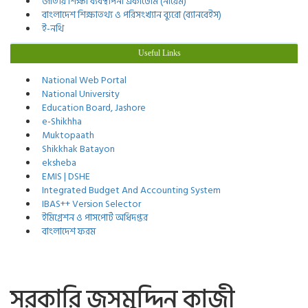
জাতীয় শিক্ষা ব্যবস্থাপনা একাডেমি (নায়েম)
বাংলাদেশ শিক্ষাতথ্য ও পরিসংখ্যান ব্যুরো (ব্যানবেইস)
ই-নথি
Useful Links
National Web Portal
National University
Education Board, Jashore
e-Shikhha
Muktopaath
Shikkhak Batayon
eksheba
EMIS | DSHE
Integrated Budget And Accounting System
IBAS++ Version Selector
ইমিগ্রেশন ও পাসপোর্ট অধিদপ্তর
বাংলাদেশ ফরম
সরকারি জসমুদ্দিন কাজী