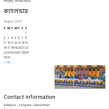
পাটগ্রাম, লালমনিরহাট
ক্যালেন্ডার
August 2026
S
M
T
W
T
F
S
1
2
3
4
5
6
7
8
9
10
11
12
13
14
15
16
17
18
19
20
21
22
23
24
25
26
27
28
29
30
31
« Jan
Contact information
Addeess :, Patgram, Lalmonirhat