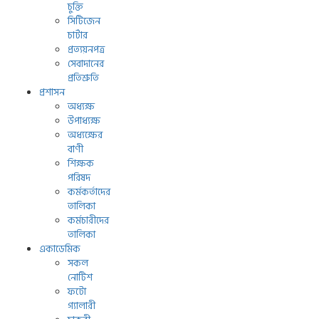
চুক্তি
সিটিজেন
চার্টার
প্রত্যয়নপত্র
সেবাদানের
প্রতিশ্রুতি
প্রশাসন
অধ্যক্ষ
উপাধ্যক্ষ
অধ্যক্ষের
বাণী
শিক্ষক
পরিষদ
কর্মকর্তাদের
তালিকা
কর্মচারীদের
তালিকা
একাডেমিক
সকল
নোটিশ
ফটো
গ্যালারী