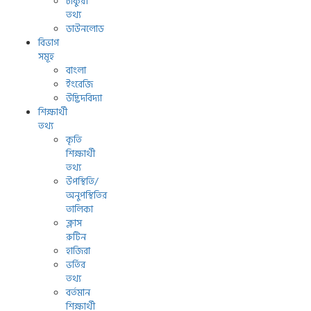
চাকুরী
তথ্য
ডাউনলোড
বিভাগ
সমূহ
বাংলা
ইংরেজি
উদ্ভিদবিদ্যা
শিক্ষার্থী
তথ্য
কৃতি
শিক্ষার্থী
তথ্য
উপস্থিতি/
অনুপস্থিতির
তালিকা
ক্লাস
রুটিন
হাজিরা
ভর্তির
তথ্য
বর্তমান
শিক্ষার্থী