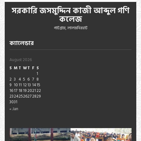
সরকারি জসমুদ্দিন কাজী আব্দুল গণি
কলেজ
পাটগ্রাম, লালমনিরহাট
ক্যালেন্ডার
August 2026
S
M
T
W
T
F
S
1
2
3
4
5
6
7
8
9
10
11
12
13
14
15
16
17
18
19
20
21
22
23
24
25
26
27
28
29
30
31
« Jan